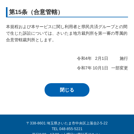
第15条（合意管轄）
本規程および本サービスに関し利用者と県民共済グループとの間
で生じた訴訟については、さいたま地方裁判所を第一審の専属的
合意管轄裁判所とします。
令和4年
2月
1日
施行
令和7年
10月
1日
一部変更
閉じる
〒338-8601 埼玉県さいたま市中央区上落合2-5-22
TEL 048-855-5221