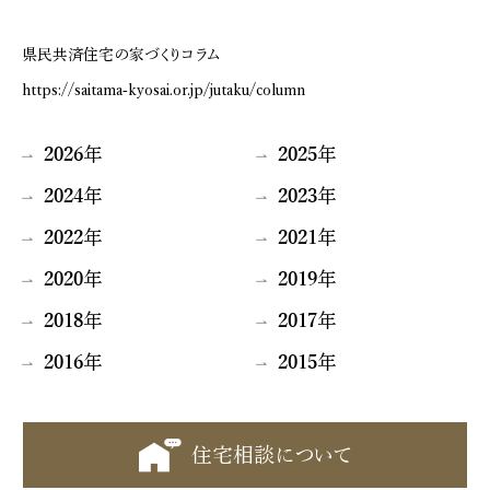
県民共済住宅の家づくりコラム
https://saitama-kyosai.or.jp/jutaku/column
2026
年
2025
年
2024
年
2023
年
2022
年
2021
年
2020
年
2019
年
2018
年
2017
年
2016
年
2015
年
住宅相談について